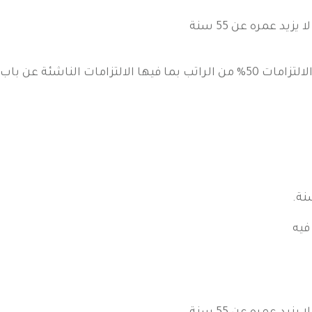
يد عمره عن 55 سنة
شئة عن باب رزق جميل
فيه