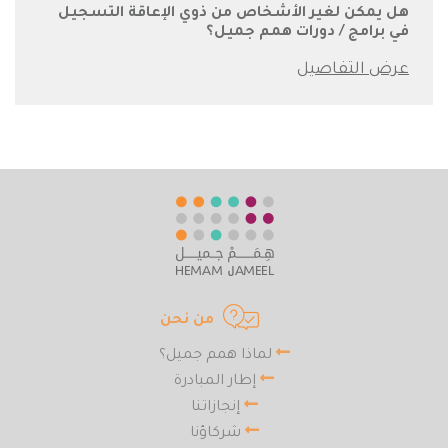
هل يمكن لغير الأشخاص من ذوي الإعاقة التسجيل
في برامج / دورات همم جميل؟
من نحن
لماذا همم جميل؟
إطار المبادرة
إنجازاتنا
شركاؤنا