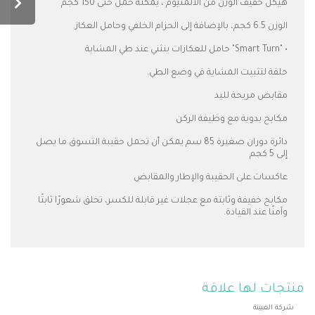
هيكل خفيف الوزن من الألمنيوم ، يمكنه حمل حتى 150 كجم
الوزن 6.5 كجم، بالإضافة إلى الحزام الخلفي وحامل العكاز.
• "Smart Turn" حامل للعكازات ينثني عند طي المشاية
حلقة لتثبيت المشاية في وضع الطي.
مقابض مريحة لليد
مكابح يدوية مع وظيفة الركن
دائرة دوران صغيرة 85 سم يمكن أن تحمل حقيبة التسوق ما يصل
إلى 5 كجم
عاكسات على الحقيبة والإطار والمقابض
مكابح خفيفة وثابتة مع عجلات غير قابلة للكسر، تخلق شعورًا ثابتًا
وآمنًا عند القيادة.
منتجات لها علاقة
شركة العيينة